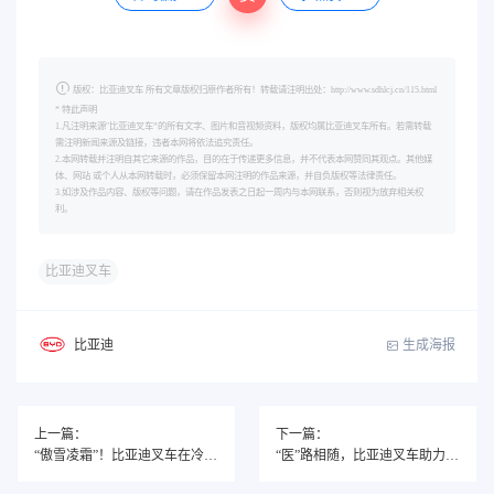
版权：比亚迪叉车 所有文章版权归原作者所有！转载请注明出处：http://www.sdhlcj.cn/115.html
* 特此声明
1.凡注明来源"比亚迪叉车”的所有文字、图片和音视频资料，版权均属比亚迪叉车所有。若需转载
需注明新闻来源及链接，违者本网将依法追究责任。
2.本网转载并注明自其它来源的作品，目的在于传递更多信息，并不代表本网赞同其观点。其他媒
体、网站 或个人从本网转载时，必须保留本网注明的作品来源，并自负版权等法律责任。
3.如涉及作品内容、版权等问题，请在作品发表之日起一周内与本网联系，否则视为放弃相关权
利。
比亚迪叉车
生成海报
比亚迪
上一篇：
下一篇：
“傲雪凌霜”！比亚迪叉车在冷链物流“温暖绽放”
“医”路相随，比亚迪叉车助力医药行业“攻坚克难”！