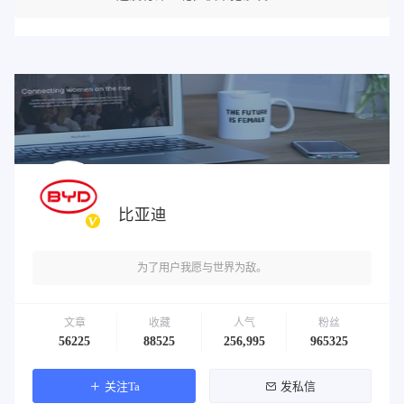
比亚迪
为了用户我愿与世界为敌。
文章
收藏
人气
粉丝
56225
88525
256,995
965325
关注Ta
发私信