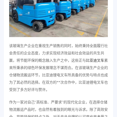
该玻璃生产企业在重视生产销售的同时，始终秉持全面履行社
会责任的企业态度，力求实现经济效益和社会效益的共生共
赢，将节能环保的概念融入生产之中，这些正与
比亚迪叉车
素
来所秉承的绿色环保发展理念不谋而合。在该玻璃生产企业的
仓储物流搬运环节，比亚迪锂电叉车所具备的优势与特点也成
为了其必然的选择。在双方的**次合作中，比亚迪锂电叉车也
受到了多方好评与赞许。
作为一家对自己“高标准、严要求”的现代化企业，在选择仓储
物流搬运产品时，也自然有着独到的眼光与诉求。除了高效安
全、节能环保的特点之外，对于产品品牌的认可度也是考量之