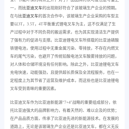
一，而
比亚迪叉车
的出现刚好符合了该玻璃生产企业的预期。
在与
比亚迪叉车
的首次合作中，该玻璃生产企业采购的车型主
要以3T，3.5T，4T平衡重式锂电叉车为主，这不仅满足了生
产过程中对于不同负荷的搬运需求，也为其实现清洁生产提供
了强有力的促进与支撑。比亚迪锂电叉车所搭载的比亚迪磷酸
铁锂电池，使用过程中无重金属污染、零排放，不存在内燃叉
车的尾气污染，也避开了传统铅酸电池叉车酸雾排放的问题，
对人体和仓储环境没有任何影响。除此之外，比亚迪锂电叉车
充电快速，动能强劲，且提供超长质保及全流程服务，也在一
定程度上为其节省了运营及维护成本，而这些也是比亚迪锂电
叉车受到青睐的重要因素。
比亚迪叉车作为比亚迪新能源“7+4”战略的重要组成部分，依
托比亚迪强大的品牌影响力，有着天然的、难以企及的优势；
在产品品质方面，传承了比亚迪先进的新能源技术。在发展的
道路上，无论是该玻璃生产企业还是比亚迪叉车，都在义无反