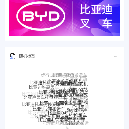
随机标签
比亚迪搬运机器人
比亚迪托盘式搬运机器人
比亚迪托盘式机
比亚迪堆垛叉车价格
器人
比亚迪堆高叉车
比亚迪堆垛叉车
比亚迪2.0T站
比亚迪3.0T座驾式
驾式牵引车
比亚迪叉车托盘搬运车
牵引车
比亚迪托盘堆垛车
电动AGV叉车
比亚迪站
比亚迪25T牵引车
比亚迪3吨
驾式牵引
牵引车
比亚迪托盘前移叉车
Stand-on
比亚迪2吨搬运车
比亚迪Q45TS
车
比亚迪
比亚迪
forklift
比亚迪前移叉车
牵引车
堆垛车
半包围式托盘搬运车
BYD forklift
比亚迪4.5T站驾式牵引车
比亚迪
比亚迪2.0T
S16PS
比亚迪前移车
比亚迪仓储叉车
P30S
比亚迪站驾式托盘搬运
牵引车
比亚迪3T托盘搬运
比亚迪电动搬运车
车
车