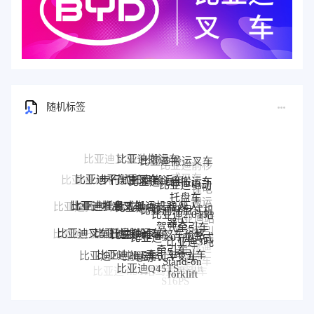
随机标签
比亚迪搬运车
比亚迪搬运叉车
步行式托盘搬运车
比亚迪托盘搬运车
比亚迪平衡重叉车
比亚迪电动
锂电
托盘车
比亚迪托盘式搬运机器人
比亚迪搬运机器人
搬运
比亚迪堆高叉车
比亚迪托盘式机
比亚迪托盘堆垛车
比亚迪2.0T站
车
器人
比亚迪站
驾式牵引车
比亚迪堆垛叉车
比亚迪堆垛叉车价格
比亚迪叉车托盘搬运车
驾式牵引
比亚迪3.0T座驾式
比亚迪托盘前移叉车
比亚迪3吨
车
牵引车
比亚迪
比亚迪25T牵引车
牵引车
电动AGV叉车
比亚迪2吨搬运车
Stand-on
堆垛车
半包围式托盘搬运车
比亚迪Q45TS
BYD forklift
forklift
比亚迪4.5T站驾式牵引车
S16PS