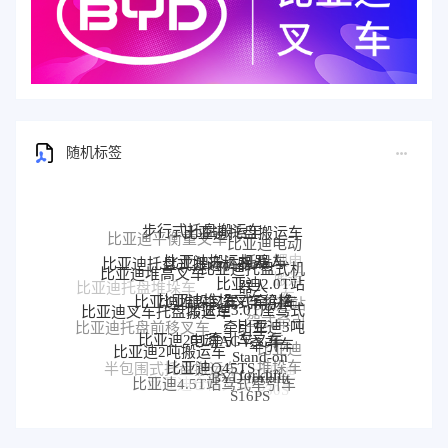
随机标签
步行式托盘搬运车
比亚迪托盘搬运车
比亚迪平衡重叉车
比亚迪电动
比亚迪搬运机器人
比亚迪托盘式搬运机器人
托盘车
比亚迪托盘式机
比亚迪堆高叉车
比亚迪2.0T站
器人
比亚迪托盘堆垛车
比亚迪堆垛叉车价格
比亚迪堆垛叉车
驾式牵引车
比亚迪站
比亚迪3.0T座驾式
比亚迪叉车托盘搬运车
驾式牵引
牵引车
比亚迪3吨
比亚迪托盘前移叉车
比亚迪25T牵引车
电动AGV叉车
车
牵引车
比亚迪
比亚迪2吨搬运车
比亚迪前移叉车
Stand-on
比亚迪Q45TS
堆垛车
半包围式托盘搬运车
forklift
比亚迪
BYD forklift
比亚迪4.5T站驾式牵引车
比亚迪仓储叉车
比亚迪站驾式托盘搬运
P30S
S16PS
车