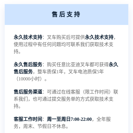
热，降低电池的寿命。而磷酸铁锂电池工作电压高
售后支持
达3.2V，与铅酸电池的工作电压2.1V相比，电池更
具稳定性。2、比能量大。比能量是指电池单位质量
永久技术支持
：叉车购买后可提供
永久技术支持
，
使用过程中有任何问题均可联系我们获取技术支
或单位体积所能输出的电能，磷酸铁锂电池的质量
持。
永久售后服务
：购买任意比亚迪叉车都可获得
永久
比能量为120Wh/kg，；而体积比能量为200Wh/L，
售后服务
，整车质保1年，叉车电池质保5年
（10000小时）。
两种比能量都差不多是铅酸电池的3倍左右。从这也
售后服务渠道
：可通过在线客服（限工作时间）联
···
系我们，也可通过提交服务单的方式获取技术支
持。
客服工作时间
：
周一至周日7:00-22:00
，全年服
磷酸铁锂电池介绍
务，周末、节假日不休息。
NEW